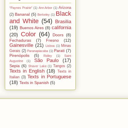
Arizona
"Paynes Prairie"
(1)
Ann Arbor
(1)
Black
Bananal
(5)
(2)
Berkeley
(1)
and White
(54)
Brasilia
(19)
california
Buenos Aires
(8)
Color
(64)
(20)
Doors
(8)
Fechaduras
(7)
Fresno
(12)
Gainesville
(21)
Minas
Lisboa
(1)
Parati
(7)
Gerais
(2)
Paranapiacaba
(1)
Pirenópolis
(5)
Ridley
(1)
Saint
São Paulo
(17)
Augustine
(1)
Sepia
(6)
Tangos
(2)
Shaver Lake
(1)
Texts in English
(18)
Texts in
Texts in Portuguese
Italian
(3)
(18)
Texts in Spanish
(5)