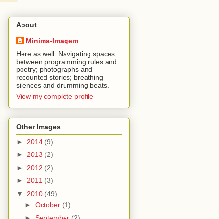
About
Minima-Imagem
Here as well. Navigating spaces
between programming rules and
poetry; photographs and
recounted stories; breathing
silences and drumming beats.
View my complete profile
Other Images
►
2014
(9)
►
2013
(2)
►
2012
(2)
►
2011
(3)
▼
2010
(49)
►
October
(1)
►
September
(2)