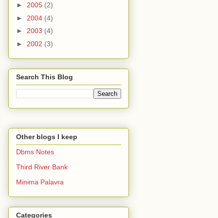
►
2005
(2)
►
2004
(4)
►
2003
(4)
►
2002
(3)
Search This Blog
Other blogs I keep
Dbms Notes
Third River Bank
Minima Palavra
Categories